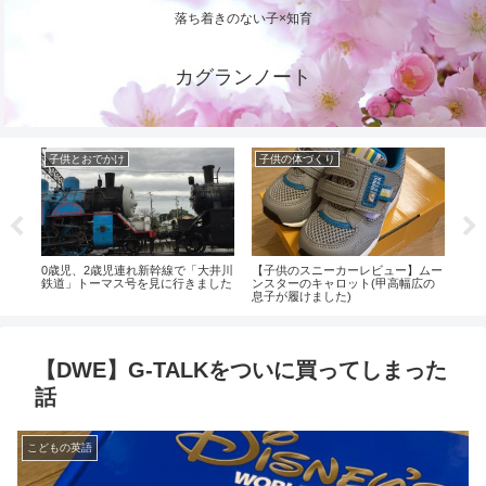
落ち着きのない子×知育
カグランノート
子供とおでかけ
子供の体づくり
子
し教
0歳児、2歳児連れ新幹線で「大井川
【子供のスニーカーレビュー】ムー
これ
鉄道」トーマス号を見に行きました
ンスターのキャロット(甲高幅広の
図書
息子が履けました)
【DWE】G-TALKをついに買ってしまった
話
こどもの英語