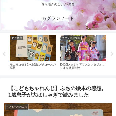
落ち着きのない子×知育
カグランノート
幼児教育
スタジオアリス
こ
育〜
モコモコゼミ1〜2歳児プチコースの
[2020]スタジオアリスとスタジオマ
こど
感想
リオを徹底比較
のレ
した
【こどもちゃれんじ】ぷちの絵本の感想。
1歳息子が大はしゃぎで読みました
こどもちゃれんじ