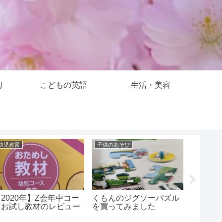
り
こどもの英語
生活・美容
幼児教育
子供のあそび
こどもの
2020年】Z会年中コー
くもんのジグソーパズル
パルキ
スお試し教材のレビュー
を買ってみました
て使っ
す