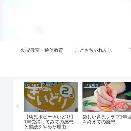
幼児教室・通信教育
こどもちゃれんじ
幼児教育
幼児教育
カーレビ
【幼児ポピーきいどり】
楽しい育児クラブ1年
ターのキ
1年受講してみての感想
を終えての感想
幅広の息子
と継続をやめた理由