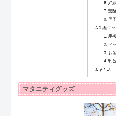
妊
葉
母
出産グッ
産
ペ
お
乳
まとめ
マタニティグッズ