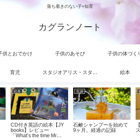
落ち着きのない子×知育
カグランノート
子供とおでかけ
子供のあそび
子供の体づく
育児
スタジオアリス・スタジ
絵本
オマリオ
絵本
生活
目
CD付き英語の絵本【JY
石鹸シャンプーを始めて
【
books】レビュー
9ヶ月。経過の記録
「What’s the time Mr