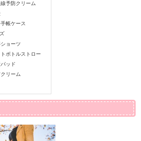
娠線予防クリーム
酸
子手帳ケース
ズ
褥ショーツ
ットボトルストロー
産パッド
首クリーム