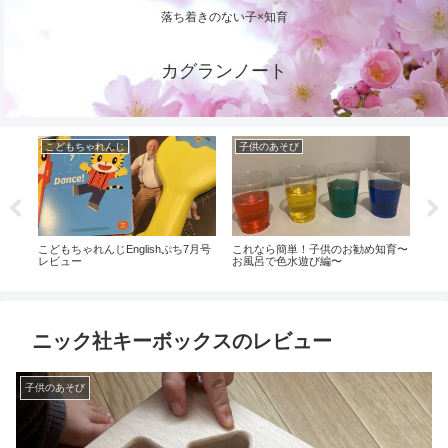
落ち着きのない子×知育
カグランノート
こどもちゃれんじ
子供のあそび
こ
のお試
こどもちゃれんじEnglishぷち7月号
これなら簡単！子供のお勧め知育〜
【こ
た
レビュー
お風呂で色水遊び編〜
かせ
のと
ニック社キーボックスのレビュー
子供のあそび