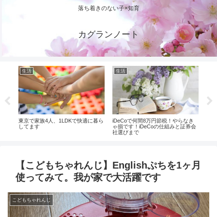
落ち着きのない子×知育
カグランノート
生活
生活
こ
オマ
東京で家族4人、1LDKで快適に暮ら
iDeCoで何間8万円節税！やらなき
ワー
してます
ゃ損です！iDeCoの仕組みと証券会
出し
社選びまで
【こどもちゃれんじ】Englishぷちを1ヶ月
使ってみて。我が家で大活躍です
こどもちゃれんじ