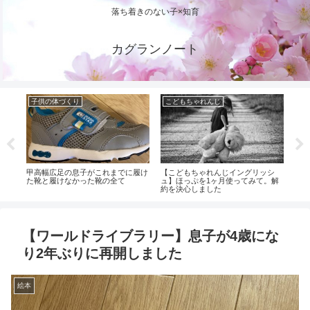
落ち着きのない子×知育
カグランノート
子供の体づくり
こどもちゃれんじ
幼
のお試
甲高幅広足の息子がこれまでに履け
【こどもちゃれんじイングリッシ
モコ
た
た靴と履けなかった靴の全て
ュ】ほっぷを1ヶ月使ってみて。解
約を決心しました
【ワールドライブラリー】息子が4歳にな
り2年ぶりに再開しました
絵本